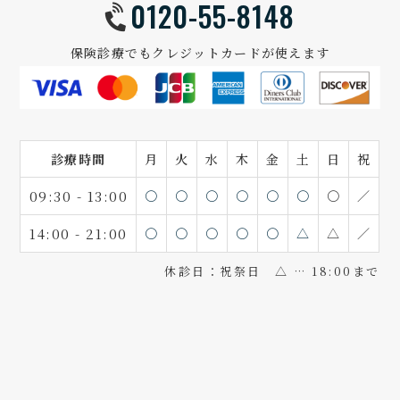
0120-55-8148
保険診療でもクレジットカードが使えます
診療時間
月
火
水
木
金
土
日
祝
09:30 - 13:00
〇
〇
〇
〇
〇
〇
〇
／
14:00 - 21:00
〇
〇
〇
〇
〇
△
△
／
休診日：祝祭日 △ … 18:00まで