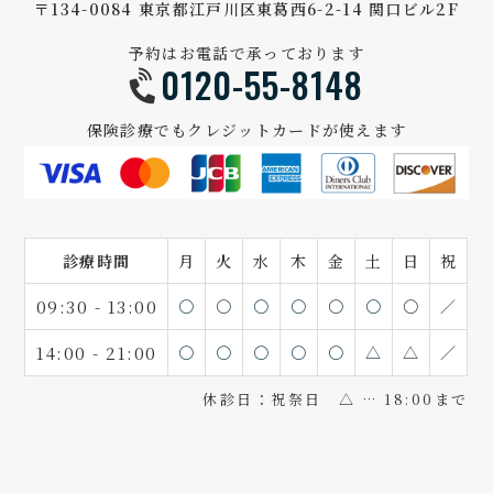
〒134-0084 東京都江戸川区東葛西6-2-14 関口ビル2F
予約はお電話で承っております
0120-55-8148
保険診療でもクレジットカードが使えます
診療時間
月
火
水
木
金
土
日
祝
09:30 - 13:00
〇
〇
〇
〇
〇
〇
〇
／
14:00 - 21:00
〇
〇
〇
〇
〇
△
△
／
休診日：祝祭日 △ … 18:00まで